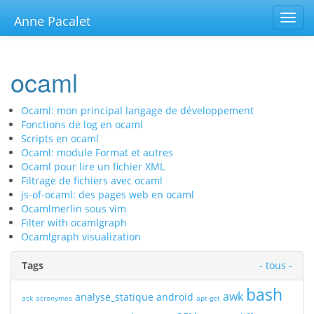
Toggl
Anne Pacalet
navig
ocaml
Ocaml: mon principal langage de développement
Fonctions de log en ocaml
Scripts en ocaml
Ocaml: module Format et autres
Ocaml pour lire un fichier XML
Filtrage de fichiers avec ocaml
js-of-ocaml: des pages web en ocaml
Ocamlmerlin sous vim
Filter with ocamlgraph
Ocamlgraph visualization
Tags
- tous -
bash
awk
analyse_statique
android
ack
acronymes
apt-get