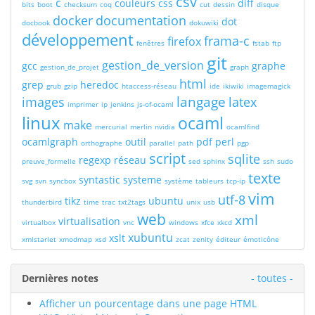
csv
c
couleurs
css
diff
bits
boot
checksum
coq
cut
dessin
disque
docker
documentation
dot
docbook
dokuwiki
développement
frama-c
firefox
fenêtres
fstab
ftp
git
gestion_de_version
gcc
graphe
gestion_de_projet
graph
html
grep
heredoc
grub
gzip
htaccess-réseau
ide
ikiwiki
imagemagick
langage
images
latex
imprimer
ip
jenkins
js-of-ocaml
linux
ocaml
make
mercurial
merlin
nvidia
ocamlfind
ocamlgraph
outil
pdf
perl
orthographe
parallel
path
pgp
script
sqlite
regexp
réseau
preuve_formelle
sed
sphinx
ssh
sudo
texte
syntastic
systeme
svg
svn
syncbox
système
tableurs
tcp-ip
vim
utf-8
tikz
ubuntu
thunderbird
time
trac
txt2tags
unix
usb
web
xml
virtualisation
virtualbox
vnc
windows
xfce
xkcd
xubuntu
xslt
xmlstarlet
xmodmap
xsd
zcat
zenity
éditeur
émoticône
Dernières notes
- toutes -
Afficher un pourcentage dans une page HTML