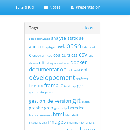
GitHub
Notes
Présentation
Tags
- tous -
analyse_statique
ack
acronymes
bash
awk
android
apt-get
bits
boot
csv
c
couleurs
css
checksum
coq
cut
docker
diff
dessin
disque
docbook
documentation
dot
dokuwiki
développement
fenêtres
frama-c
firefox
gcc
fstab
ftp
gestion_de_projet
git
gestion_de_version
graph
graphe
grep
heredoc
grub
gzip
html
htaccess-réseau
ide
ikiwiki
images
imagemagick
imprimer
ip
jenkins