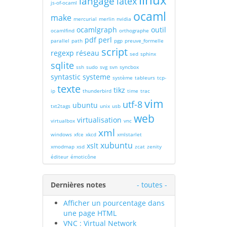
linux
langage
latex
js-of-ocaml
ocaml
make
mercurial
merlin
nvidia
ocamlgraph
outil
ocamlfind
orthographe
pdf
perl
parallel
path
pgp
preuve_formelle
script
regexp
réseau
sed
sphinx
sqlite
ssh
sudo
svg
svn
syncbox
syntastic
systeme
système
tableurs
tcp-
texte
tikz
ip
thunderbird
time
trac
vim
utf-8
ubuntu
txt2tags
unix
usb
web
virtualisation
virtualbox
vnc
xml
windows
xfce
xkcd
xmlstarlet
xubuntu
xslt
xmodmap
xsd
zcat
zenity
éditeur
émoticône
Dernières notes
- toutes -
Afficher un pourcentage dans
une page HTML
VNC : Virtual Network